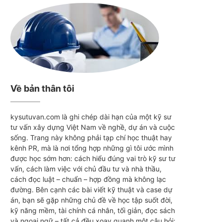
Về bản thân tôi
kysutuvan.com là ghi chép dài hạn của một kỹ sư
tư vấn xây dựng Việt Nam về nghề, dự án và cuộc
sống. Trang này không phải tạp chí học thuật hay
kênh PR, mà là nơi tổng hợp những gì tôi ước mình
được học sớm hơn: cách hiểu đúng vai trò kỹ sư tư
vấn, cách làm việc với chủ đầu tư và nhà thầu,
cách đọc luật – chuẩn – hợp đồng mà không lạc
đường. Bên cạnh các bài viết kỹ thuật và case dự
án, bạn sẽ gặp những chủ đề về học tập suốt đời,
kỹ năng mềm, tài chính cá nhân, tối giản, đọc sách
và ngoại ngữ – tất cả đều xoay quanh một câu hỏi: