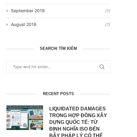
September 2019
(1)
August 2019
(7)
SEARCH/ TÌM KIẾM
RECENT POSTS
LIQUIDATED DAMAGES
TRONG HỢP ĐỒNG XÂY
DỰNG QUỐC TẾ: TỪ
ĐỊNH NGHĨA ISO ĐẾN
BẪY PHÁP LÝ CÓ THỂ