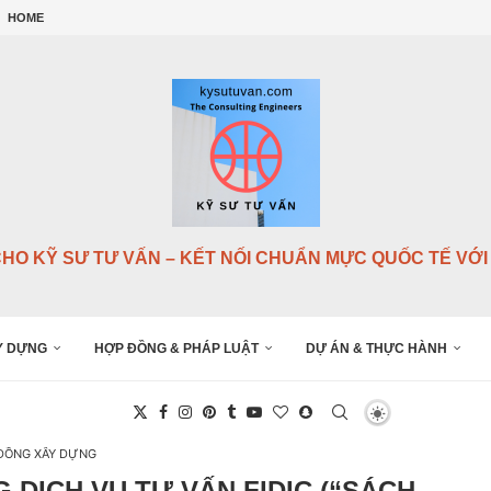
...
HOME
G...
Y DỰNG QUỐC...
NG...
..
.
NSULTANTS),...
...
CHO KỸ SƯ TƯ VẤN – KẾT NỐI CHUẨN MỰC QUỐC TẾ VỚI 
Y DỰNG
HỢP ĐỒNG & PHÁP LUẬT
DỰ ÁN & THỰC HÀNH
ĐỒNG XÂY DỰNG
 DỊCH VỤ TƯ VẤN FIDIC (“SÁCH