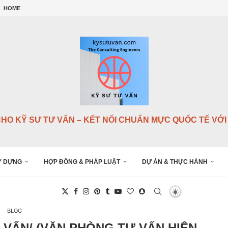
NG...
HOME
G...
...
.
NSULTANTS),...
.
CHO KỸ SƯ TƯ VẤN – KẾT NỐI CHUẨN MỰC QUỐC TẾ VỚI 
Y DỰNG
HỢP ĐỒNG & PHÁP LUẬT
DỰ ÁN & THỰC HÀNH
BLOG
 VẤN/ (VĂN PHÒNG TƯ VẤN HIỆN