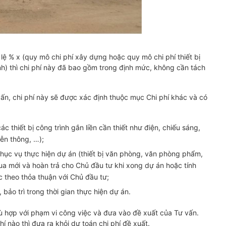
 lệ % x (quy mô chi phí xây dựng hoặc quy mô chi phí thiết bị
ính) thì chi phí này đã bao gồm trong định mức, không cần tách
vấn, chi phí này sẽ được xác định thuộc mục Chi phí khác và có
thiết bị công trình gắn liền cần thiết như điện, chiếu sáng,
ễn thông, …);
 phục vụ thực hiện dự án (thiết bị văn phòng, văn phòng phẩm,
 mua mới và hoàn trả cho Chủ đầu tư khi xong dự án hoặc tính
c theo thỏa thuận với Chủ đầu tư;
 bảo trì trong thời gian thực hiện dự án.
 hợp với phạm vi công việc và đưa vào đề xuất của Tư vấn.
í nào thì đưa ra khỏi dự toán chi phí đề xuất.