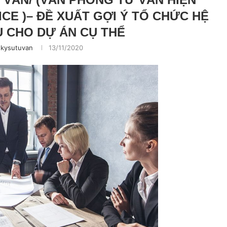
CE )– ĐỀ XUẤT GỢI Ý TỔ CHỨC HỆ
U CHO DỰ ÁN CỤ THỂ
kysutuvan
13/11/2020