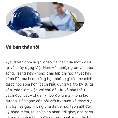
Về bản thân tôi
kysutuvan.com là ghi chép dài hạn của một kỹ sư
tư vấn xây dựng Việt Nam về nghề, dự án và cuộc
sống. Trang này không phải tạp chí học thuật hay
kênh PR, mà là nơi tổng hợp những gì tôi ước mình
được học sớm hơn: cách hiểu đúng vai trò kỹ sư tư
vấn, cách làm việc với chủ đầu tư và nhà thầu,
cách đọc luật – chuẩn – hợp đồng mà không lạc
đường. Bên cạnh các bài viết kỹ thuật và case dự
án, bạn sẽ gặp những chủ đề về học tập suốt đời,
kỹ năng mềm, tài chính cá nhân, tối giản, đọc sách
và ngoại ngữ – tất cả đều xoay quanh một câu hỏi: