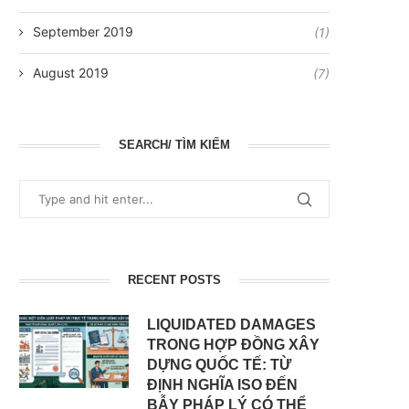
September 2019
(1)
August 2019
(7)
SEARCH/ TÌM KIẾM
RECENT POSTS
LIQUIDATED DAMAGES
TRONG HỢP ĐỒNG XÂY
DỰNG QUỐC TẾ: TỪ
ĐỊNH NGHĨA ISO ĐẾN
BẪY PHÁP LÝ CÓ THỂ