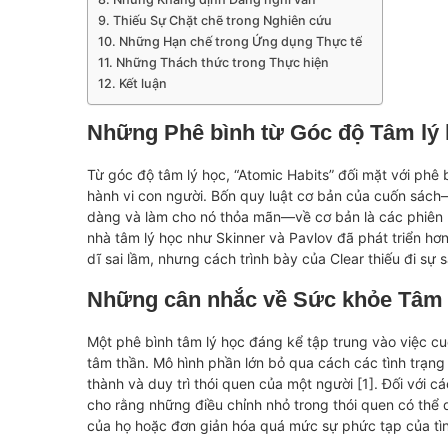
Thiếu Sự Chặt chẽ trong Nghiên cứu
Những Hạn chế trong Ứng dụng Thực tế
Những Thách thức trong Thực hiện
Kết luận
Những Phê bình từ Góc độ Tâm lý
Từ góc độ tâm lý học, “Atomic Habits” đối mặt với phê
hành vi con người. Bốn quy luật cơ bản của cuốn sách
dàng và làm cho nó thỏa mãn—về cơ bản là các phiên 
nhà tâm lý học như Skinner và Pavlov đã phát triển h
dĩ sai lầm, nhưng cách trình bày của Clear thiếu đi sự s
Những cân nhắc về Sức khỏe Tâm 
Một phê bình tâm lý học đáng kể tập trung vào việc c
tâm thần. Mô hình phần lớn bỏ qua cách các tình trạn
thành và duy trì thói quen của một người [1]. Đối với c
cho rằng những điều chỉnh nhỏ trong thói quen có thể 
của họ hoặc đơn giản hóa quá mức sự phức tạp của tình