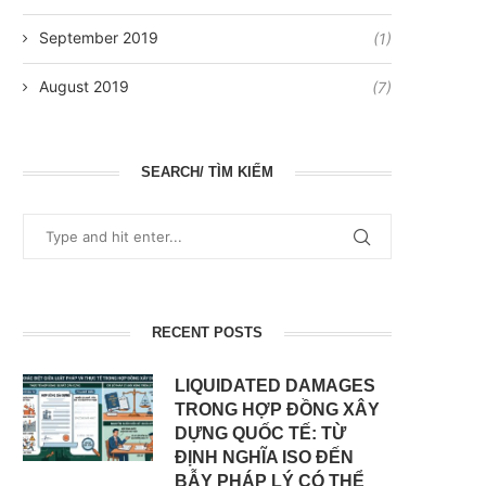
September 2019
(1)
August 2019
(7)
SEARCH/ TÌM KIẾM
RECENT POSTS
LIQUIDATED DAMAGES
TRONG HỢP ĐỒNG XÂY
DỰNG QUỐC TẾ: TỪ
ĐỊNH NGHĨA ISO ĐẾN
BẪY PHÁP LÝ CÓ THỂ