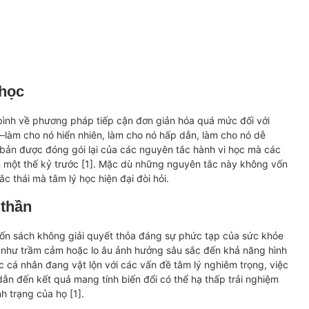
 học
 bình về phương pháp tiếp cận đơn giản hóa quá mức đối với
—làm cho nó hiển nhiên, làm cho nó hấp dẫn, làm cho nó dễ
bản được đóng gói lại của các nguyên tắc hành vi học mà các
ơn một thế kỷ trước [1]. Mặc dù những nguyên tắc này không vốn
ắc thái mà tâm lý học hiện đại đòi hỏi.
thần
uốn sách không giải quyết thỏa đáng sự phức tạp của sức khỏe
g như trầm cảm hoặc lo âu ảnh hưởng sâu sắc đến khả năng hình
ác cá nhân đang vật lộn với các vấn đề tâm lý nghiêm trọng, việc
dẫn đến kết quả mang tính biến đổi có thể hạ thấp trải nghiệm
 trạng của họ [1].