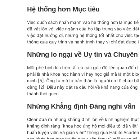
Hệ thống hơn Mục tiêu
Việc cuốn sách nhấn mạnh vào hệ thống hơn là mục tiê
đã vật lộn với việc ngành của họ tập trung vào việc đặ
việc đặt hướng đi, nhưng hệ thống tốt nhất cho việc tạo
thông qua quy trình và hành trình thay vì chỉ đạt được 
Những lo ngại về Uy tín và Chuyê
Một phê bình lớn trên tất cả các góc độ liên quan đến 
phải là nhà khoa học hành vi hay học giả mà là một bl
mình [5]. Ông tự mô tả bản thân là người có tổ chức bẩ
dàng [2]. Điều này đặt ra câu hỏi về khả năng của ông
thành thói quen.
Những Khẳng định Đáng nghi vấn
Clear đưa ra những khẳng định lớn về kinh nghiệm thự
khẳng định rằng “khoa học ủng hộ mọi điều tôi đã viết”
huấn luyện viên và giáo viên” thông qua Habits Acade
các khóa học trực tuyến quay sẵn thay vì mối quan hệ 