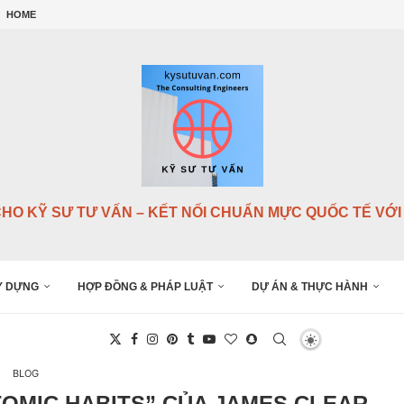
Y DỰNG QUỐC...
HOME
NG...
G...
...
.
NSULTANTS),...
 PROJECT IN VIETNAM (2020...
CHO KỸ SƯ TƯ VẤN – KẾT NỐI CHUẨN MỰC QUỐC TẾ VỚI 
Y DỰNG
HỢP ĐỒNG & PHÁP LUẬT
DỰ ÁN & THỰC HÀNH
BLOG
TOMIC HABITS” CỦA JAMES CLEAR