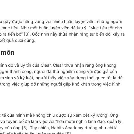
u gây được tiếng vang với nhiều huấn luyện viên, những người
t mục tiêu. Như một huấn luyện viên đã lưu ý, “Mục tiêu tốt cho
 ra tiến bộ” [3]. Góc nhìn này thừa nhận rằng sự biến đổi xảy ra
kết quả cuối cùng.
n môn
trình độ và uy tín của Clear. Clear thừa nhận rằng ông không
ogger thành công, người đã thử nghiệm cùng với độc giả của
m sinh và kỷ luật, người thấy việc xây dựng thói quen tốt là dễ
 trong việc giúp đỡ những người gặp khó khăn trong việc hình
c tế của mình mà không chịu được sự xem xét kỹ lưỡng. Ông
 và tuyên bố đã làm việc với “hơn mười nghìn lãnh đạo, quản lý,
my của ông [5]. Tuy nhiên, Habits Academy dường như chỉ là
cố vấn hoặc huấn luyện trực tiếp [5].