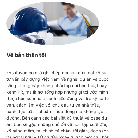
Về bản thân tôi
kysutuvan.com là ghi chép dài hạn của một kỹ sư
tư vấn xây dựng Việt Nam về nghề, dự án và cuộc
sống. Trang này không phải tạp chí học thuật hay
kênh PR, mà là nơi tổng hợp những gì tôi ước mình
được học sớm hơn: cách hiểu đúng vai trò kỹ sư tư
vấn, cách làm việc với chủ đầu tư và nhà thầu,
cách đọc luật – chuẩn – hợp đồng mà không lạc
đường. Bên cạnh các bài viết kỹ thuật và case dự
án, bạn sẽ gặp những chủ đề về học tập suốt đời,
kỹ năng mềm, tài chính cá nhân, tối giản, đọc sách
và ngoại ngữ – tất cả đều xoay quanh một câu hỏi: