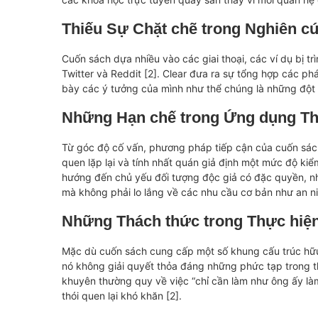
Thiếu Sự Chặt chẽ trong Nghiên c
Cuốn sách dựa nhiều vào các giai thoại, các ví dụ bị 
Twitter và Reddit [2]. Clear đưa ra sự tổng hợp các phá
bày các ý tưởng của mình như thể chúng là những đột
Những Hạn chế trong Ứng dụng Th
Từ góc độ cố vấn, phương pháp tiếp cận của cuốn sác
quen lặp lại và tính nhất quán giả định một mức độ kiể
hướng đến chủ yếu đối tượng độc giả có đặc quyền, nhữ
mà không phải lo lắng về các nhu cầu cơ bản như an ni
Những Thách thức trong Thực hiệ
Mặc dù cuốn sách cung cấp một số khung cấu trúc hữu 
nó không giải quyết thỏa đáng những phức tạp trong thế
khuyên thường quy về việc “chỉ cần làm như ông ấy làm
thói quen lại khó khăn [2].