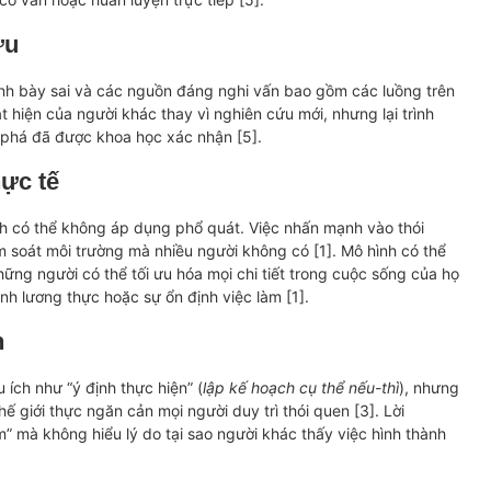
ứu
trình bày sai và các nguồn đáng nghi vấn bao gồm các luồng trên
t hiện của người khác thay vì nghiên cứu mới, nhưng lại trình
 phá đã được khoa học xác nhận [5].
ực tế
h có thể không áp dụng phổ quát. Việc nhấn mạnh vào thói
m soát môi trường mà nhiều người không có [1]. Mô hình có thể
ng người có thể tối ưu hóa mọi chi tiết trong cuộc sống của họ
nh lương thực hoặc sự ổn định việc làm [1].
n
ích như “ý định thực hiện” (
lập kế hoạch cụ thể nếu-thì
), nhưng
 giới thực ngăn cản mọi người duy trì thói quen [3]. Lời
” mà không hiểu lý do tại sao người khác thấy việc hình thành