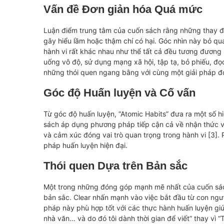
Vấn đề Đơn giản hóa Quá mức
Luận điểm trung tâm của cuốn sách rằng những thay đổ
gây hiểu lầm hoặc thậm chí có hại. Góc nhìn này bỏ qu
hành vi rất khác nhau như thể tất cả đều tương đươn
uống vô độ, sử dụng mạng xã hội, tập tạ, bỏ phiếu, đọ
những thói quen ngang bằng với cùng một giải pháp đơ
Góc độ Huấn luyện và Cố vấn
Từ góc độ huấn luyện, “Atomic Habits” đưa ra một số hi
sách áp dụng phương pháp tiếp cận cả về nhận thức và 
và cảm xúc đóng vai trò quan trọng trong hành vi [3]
pháp huấn luyện hiện đại.
Thói quen Dựa trên Bản sắc
Một trong những đóng góp mạnh mẽ nhất của cuốn sách
bản sắc. Clear nhấn mạnh vào việc bắt đầu từ con ngườ
pháp này phù hợp tốt với các thực hành huấn luyện gi
nhà văn… và do đó tôi dành thời gian để viết” thay vì 