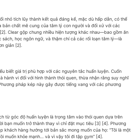
i nhỏ tích lũy thành kết quả đáng kể, mặc dù hấp dẫn, có thể
a bản chất mê cung của tâm lý con người và đối xử với các
g [2]. Clear gộp chung nhiều hiện tượng khác nhau—bao gồm ăn
c sách, học ngôn ngữ, và thậm chí cả các rối loạn tâm lý—là
n giản [2].
ểu biết giá trị phù hợp với các nguyên tắc huấn luyện. Cuốn
hành vi đối với hình thành thói quen, thừa nhận rằng suy nghĩ
. Phương pháp kép này gây được tiếng vang với các phương
 từ góc độ huấn luyện là trọng tâm vào thói quen dựa trên
i bạn muốn trở thành thay vì chỉ đặt mục tiêu [3] [4]. Phương
úp khách hàng hướng tới bản sắc mong muốn của họ: “Tôi là một
“Tôi muốn khỏe mạnh… và vì vậy tôi đi tập gym” [4].