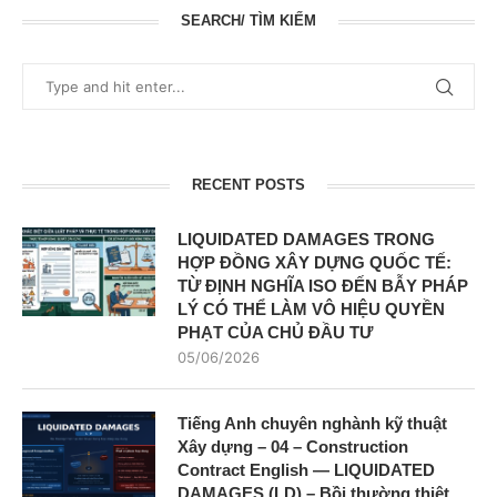
SEARCH/ TÌM KIẾM
RECENT POSTS
LIQUIDATED DAMAGES TRONG
HỢP ĐỒNG XÂY DỰNG QUỐC TẾ:
TỪ ĐỊNH NGHĨA ISO ĐẾN BẪY PHÁP
LÝ CÓ THỂ LÀM VÔ HIỆU QUYỀN
PHẠT CỦA CHỦ ĐẦU TƯ
05/06/2026
Tiếng Anh chuyên nghành kỹ thuật
Xây dựng – 04 – Construction
Contract English — LIQUIDATED
DAMAGES (LD) – Bồi thường thiệt