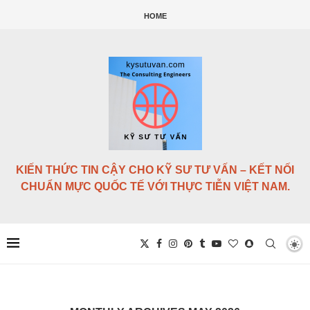
HOME
KIẾN THỨC TIN CẬY CHO KỸ SƯ TƯ VẤN – KẾT NỐI
CHUẨN MỰC QUỐC TẾ VỚI THỰC TIỄN VIỆT NAM.