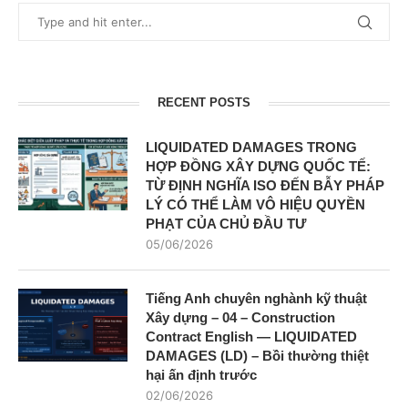
RECENT POSTS
LIQUIDATED DAMAGES TRONG
HỢP ĐỒNG XÂY DỰNG QUỐC TẾ:
TỪ ĐỊNH NGHĨA ISO ĐẾN BẪY PHÁP
LÝ CÓ THỂ LÀM VÔ HIỆU QUYỀN
PHẠT CỦA CHỦ ĐẦU TƯ
05/06/2026
Tiếng Anh chuyên nghành kỹ thuật
Xây dựng – 04 – Construction
Contract English — LIQUIDATED
DAMAGES (LD) – Bồi thường thiệt
hại ấn định trước
02/06/2026