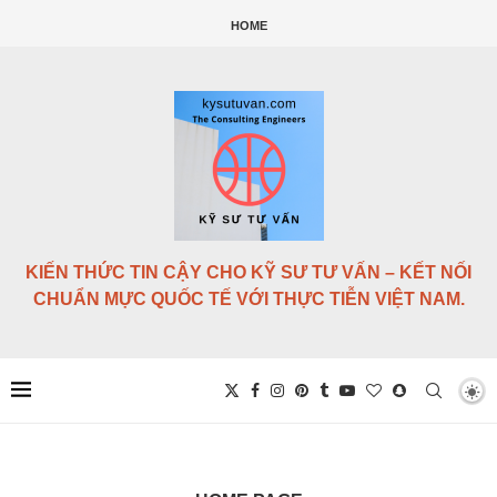
HOME
KIẾN THỨC TIN CẬY CHO KỸ SƯ TƯ VẤN – KẾT NỐI
CHUẨN MỰC QUỐC TẾ VỚI THỰC TIỄN VIỆT NAM.