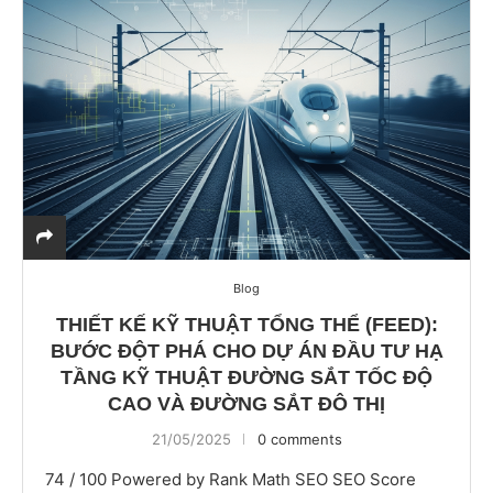
Blog
THIẾT KẾ KỸ THUẬT TỔNG THỂ (FEED):
BƯỚC ĐỘT PHÁ CHO DỰ ÁN ĐẦU TƯ HẠ
TẦNG KỸ THUẬT ĐƯỜNG SẮT TỐC ĐỘ
CAO VÀ ĐƯỜNG SẮT ĐÔ THỊ
21/05/2025
0 comments
74 / 100 Powered by Rank Math SEO SEO Score