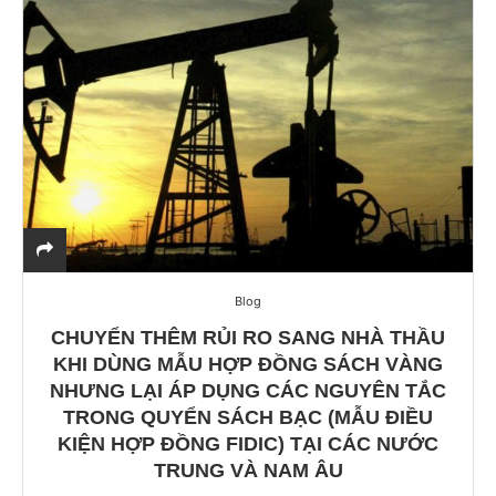
Blog
CHUYỂN THÊM RỦI RO SANG NHÀ THẦU
KHI DÙNG MẪU HỢP ĐỒNG SÁCH VÀNG
NHƯNG LẠI ÁP DỤNG CÁC NGUYÊN TẮC
TRONG QUYỂN SÁCH BẠC (MẪU ĐIỀU
KIỆN HỢP ĐỒNG FIDIC) TẠI CÁC NƯỚC
TRUNG VÀ NAM ÂU