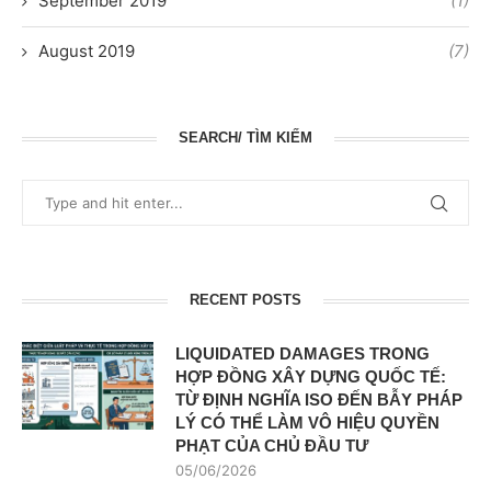
September 2019
(1)
August 2019
(7)
SEARCH/ TÌM KIẾM
RECENT POSTS
LIQUIDATED DAMAGES TRONG
HỢP ĐỒNG XÂY DỰNG QUỐC TẾ:
TỪ ĐỊNH NGHĨA ISO ĐẾN BẪY PHÁP
LÝ CÓ THỂ LÀM VÔ HIỆU QUYỀN
PHẠT CỦA CHỦ ĐẦU TƯ
05/06/2026