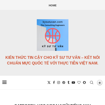
HOME
KIẾN THỨC TIN CẬY CHO KỸ SƯ TƯ VẤN – KẾT NỐI
CHUẨN MỰC QUỐC TẾ VỚI THỰC TIỄN VIỆT NAM.