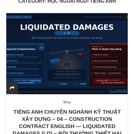
CATEGORY:
HỌC NGOẠI NGỮ/ TIẾNG ANH
Blog
TIẾNG ANH CHUYÊN NGHÀNH KỸ THUẬT
XÂY DỰNG – 04 – CONSTRUCTION
CONTRACT ENGLISH — LIQUIDATED
DAMAGES (LD) – BỒI THƯỜNG THIỆT HẠI