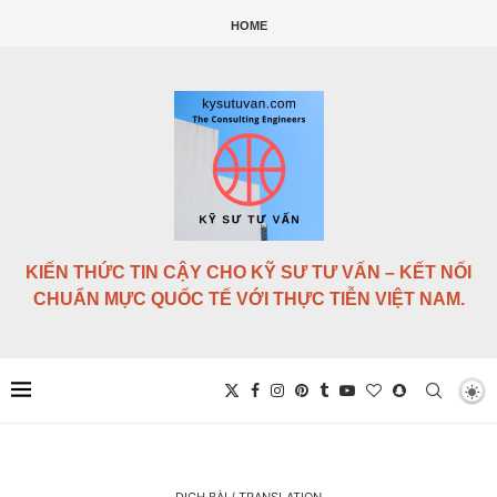
HOME
KIẾN THỨC TIN CẬY CHO KỸ SƯ TƯ VẤN – KẾT NỐI
CHUẨN MỰC QUỐC TẾ VỚI THỰC TIỄN VIỆT NAM.