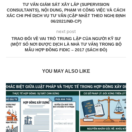
TƯ VẤN GIÁM SÁT XÂY LẮP (SUPERVISION
CONSULTANTS), NỘI DUNG, PHẠM VI CÔNG VIỆC VÀ CÁCH
XÁC CHI PHÍ DỊCH VỤ TƯ VẤN (CẬP NHẬT THEO NGHỊ ĐỊNH
06/2021/NĐ-CP)
next post
TRAO ĐỔI VỀ VAI TRÒ TRUNG LẬP CỦA NGƯỜI KỸ SƯ
(MỘT SỐ NƠI ĐƯỢC DỊCH LÀ NHÀ TƯ VẤN) TRONG BỘ
MẪU HỢP ĐỒNG FIDIC – 2017 (SÁCH ĐỎ)
YOU MAY ALSO LIKE