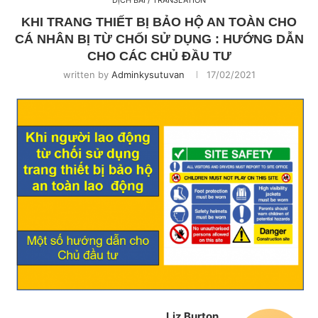
DỊCH BÀI / TRANSLATION
KHI TRANG THIẾT BỊ BẢO HỘ AN TOÀN CHO
CÁ NHÂN BỊ TỪ CHỐI SỬ DỤNG : HƯỚNG DẪN
CHO CÁC CHỦ ĐẦU TƯ
written by
Adminkysutuvan
17/02/2021
Liz Burton