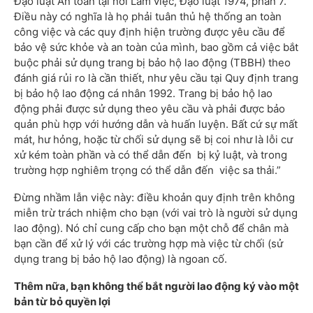
Đạo luật An toàn tại nơi Làm việc, Đạo luật 1974, phần 7.
Điều này có nghĩa là họ phải tuân thủ hệ thống an toàn
công việc và các quy định hiện trường được yêu cầu để
bảo vệ sức khỏe và an toàn của mình, bao gồm cả việc bắt
buộc phải sử dụng trang bị bảo hộ lao động (TBBH) theo
đánh giá rủi ro là cần thiết, như yêu cầu tại Quy định trang
bị bảo hộ lao động cá nhân 1992. Trang bị bảo hộ lao
động phải được sử dụng theo yêu cầu và phải được bảo
quản phù hợp với hướng dẫn và huấn luyện. Bất cứ sự mất
mát, hư hỏng, hoặc từ chối sử dụng sẽ bị coi như là lỗi cư
xử kém toàn phần và có thể dẫn đến bị kỷ luật, và trong
trường hợp nghiêm trọng có thể dẫn đến việc sa thải.”
Đừng nhầm lẫn việc này: điều khoản quy định trên không
miễn trừ trách nhiệm cho bạn (với vai trò là người sử dụng
lao động). Nó chỉ cung cấp cho bạn một chỗ để chân mà
bạn cần để xử lý với các trường hợp mà việc từ chối (sử
dụng trang bị bảo hộ lao động) là ngoan cố.
Thêm nữa, bạn không thể bắt người lao động ký vào một
bản từ bỏ quyền lợi