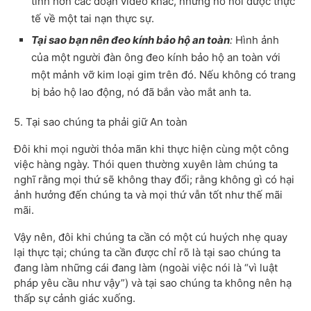
tính hơn các đoạn video khác, nhưng nó nói được thực
tế về một tai nạn thực sự.
Tại sao bạn nên đeo kính bảo hộ an toàn
:
Hình ảnh
của một người đàn ông đeo kính bảo hộ an toàn với
một mảnh vỡ kim loại gim trên đó. Nếu không có trang
bị bảo hộ lao động, nó đã bắn vào mắt anh ta.
5. Tại sao chúng ta phải giữ An toàn
Đôi khi mọi người thỏa mãn khi thực hiện cùng một công
việc hàng ngày. Thói quen thường xuyên làm chúng ta
nghĩ rằng mọi thứ sẽ không thay đổi; rằng không gì có hại
ảnh hưởng đến chúng ta và mọi thứ vẫn tốt như thế mãi
mãi.
Vậy nên, đôi khi chúng ta cần có một cú huých nhẹ quay
lại thực tại; chúng ta cần được chỉ rõ là tại sao chúng ta
đang làm những cái đang làm (ngoài việc nói là “vì luật
pháp yêu cầu như vậy”) và tại sao chúng ta không nên hạ
thấp sự cảnh giác xuống.