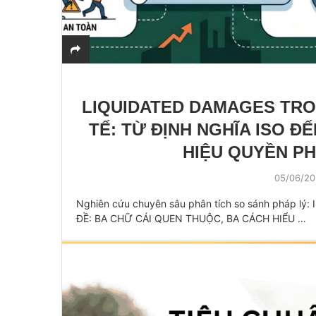
LIQUIDATED DAMAGES TR
TẾ: TỪ ĐỊNH NGHĨA ISO Đ
HIỆU QUYỀN PH
05/06/2
Nghiên cứu chuyên sâu phân tích so sánh pháp lý:
ĐỀ: BA CHỮ CÁI QUEN THUỘC, BA CÁCH HIỂU …