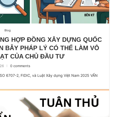
Blog
ONG HỢP ĐỒNG XÂY DỰNG QUỐC
ẾN BẪY PHÁP LÝ CÓ THỂ LÀM VÔ
ẠT CỦA CHỦ ĐẦU TƯ
026
0 comments
 ISO 6707-2, FIDIC, và Luật Xây dựng Việt Nam 2025 VẤN