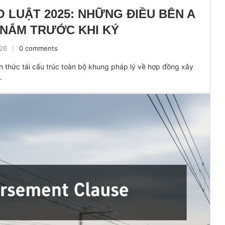
 LUẬT 2025: NHỮNG ĐIỀU BÊN A
 NẮM TRƯỚC KHI KÝ
026
0 comments
 thức tái cấu trúc toàn bộ khung pháp lý về hợp đồng xây
…