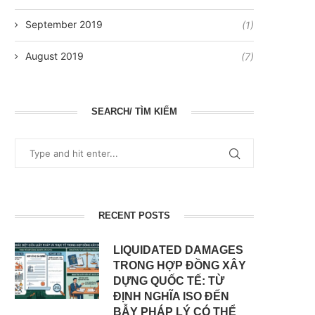
September 2019
(1)
August 2019
(7)
SEARCH/ TÌM KIẾM
RECENT POSTS
LIQUIDATED DAMAGES
TRONG HỢP ĐỒNG XÂY
DỰNG QUỐC TẾ: TỪ
ĐỊNH NGHĨA ISO ĐẾN
BẪY PHÁP LÝ CÓ THỂ