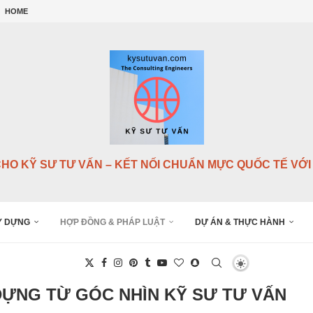
NG...
HOME
G...
...
.
NSULTANTS),...
DIC...
CHO KỸ SƯ TƯ VẤN – KẾT NỐI CHUẨN MỰC QUỐC TẾ VỚI 
Y DỰNG
HỢP ĐỒNG & PHÁP LUẬT
DỰ ÁN & THỰC HÀNH
ỰNG TỪ GÓC NHÌN KỸ SƯ TƯ VẤN