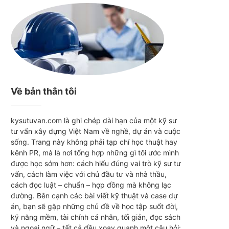
Về bản thân tôi
kysutuvan.com là ghi chép dài hạn của một kỹ sư
tư vấn xây dựng Việt Nam về nghề, dự án và cuộc
sống. Trang này không phải tạp chí học thuật hay
kênh PR, mà là nơi tổng hợp những gì tôi ước mình
được học sớm hơn: cách hiểu đúng vai trò kỹ sư tư
vấn, cách làm việc với chủ đầu tư và nhà thầu,
cách đọc luật – chuẩn – hợp đồng mà không lạc
đường. Bên cạnh các bài viết kỹ thuật và case dự
án, bạn sẽ gặp những chủ đề về học tập suốt đời,
kỹ năng mềm, tài chính cá nhân, tối giản, đọc sách
và ngoại ngữ – tất cả đều xoay quanh một câu hỏi: