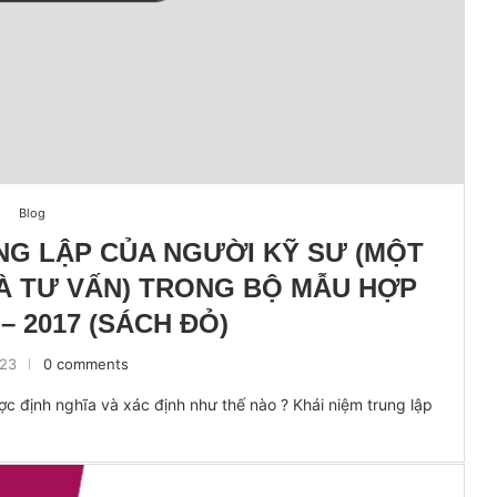
Blog
UNG LẬP CỦA NGƯỜI KỸ SƯ (MỘT
HÀ TƯ VẤN) TRONG BỘ MẪU HỢP
– 2017 (SÁCH ĐỎ)
023
0 comments
ợc định nghĩa và xác định như thế nào ? Khái niệm trung lập