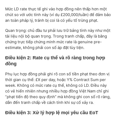
Mức LD rate thực tế ghi vào hợp đồng nên thấp hơn một
chút so với ước tính này (ví dụ £200,000/tuần) để đảm bảo
an toàn pháp lý, tránh bị coi là có yếu tố trừng phạt.
Quan trọng: chủ đầu tư phải lưu trữ bảng tính này như một
tài liệu nội bộ quan trọng. Trong tranh chấp, đây là bằng
chứng trực tiếp chứng minh mức rate là genuine pre-
estimate, không phải con số áp đặt tùy tiện.
Điều kiện 2: Rate cụ thể và rõ ràng trong hợp
đồng
Phụ lục hợp đồng phải ghi rõ con số tiền phạt theo đơn vị
thời gian cụ thể: £X per day, hoặc Y% Contract Sum per
week. Không có mức rate cụ thể, không có LD. Điều này
có vẻ hiển nhiên nhưng nhiều hợp đồng Việt Nam chỉ ghi
“phạt tiến độ theo quy định” mà không ghi con số rõ ràng,
dẫn đến tranh chấp về cách tính khi sự cố xảy ra.
Điều kiện 3: Xử lý hợp lệ mọi yêu cầu EoT