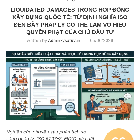
BLOG
LIQUIDATED DAMAGES TRONG HỢP ĐỒNG
XÂY DỰNG QUỐC TẾ: TỪ ĐỊNH NGHĨA ISO
ĐẾN BẪY PHÁP LÝ CÓ THỂ LÀM VÔ HIỆU
QUYỀN PHẠT CỦA CHỦ ĐẦU TƯ
written by
Adminkysutuvan
05/06/2026
Nghiên cứu chuyên sâu phân tích so
sánh pháp lý: ISO 6707-2, FIDIC, và Luật