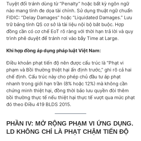
Tuyệt đối tránh dùng từ “Penalty” hoặc bất kỳ ngôn ngữ
nào mang tính đe dọa tài chính. Sử dụng thuật ngữ chuẩn
FIDIC: “Delay Damages” hoặc “Liquidated Damages.” Lưu
trữ bảng tính QS cơ sở là tài liệu nội bộ bắt buộc. Hợp
đồng cần có cơ chế EoT rõ ràng với thời hạn trả lời và quy
trình phê duyệt để tránh rơi vào bẫy Time at Large.
Khi hợp đồng áp dụng pháp luật Việt Nam:
Điều khoản phạt tiến độ nên được cấu trúc là “Phạt vi
phạm và Bồi thường thiệt hại ấn định trước,” ghi rõ cả hai
chế định. Cấu trúc này cho phép chủ đầu tư áp phạt
nhanh trong giới hạn trần (8% hoặc 12%) mà không cần
chứng minh thiệt hại, đồng thời bảo lưu quyền đòi thêm
bồi thường thực tế nếu thiệt hại thực tế vượt qua mức phạt
đó theo Điều 419 BLDS 2015.
PHẦN IV: MỞ RỘNG PHẠM VI ỨNG DỤNG.
LD KHÔNG CHỈ LÀ PHẠT CHẬM TIẾN ĐỘ