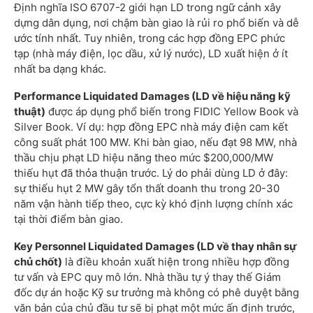
Định nghĩa ISO 6707-2 giới hạn LD trong ngữ cảnh xây
dựng dân dụng, nơi chậm bàn giao là rủi ro phổ biến và dễ
ước tính nhất. Tuy nhiên, trong các hợp đồng EPC phức
tạp (nhà máy điện, lọc dầu, xử lý nước), LD xuất hiện ở ít
nhất ba dạng khác.
Performance Liquidated Damages (LD về hiệu năng kỹ
thuật)
được áp dụng phổ biến trong FIDIC Yellow Book và
Silver Book. Ví dụ: hợp đồng EPC nhà máy điện cam kết
công suất phát 100 MW. Khi bàn giao, nếu đạt 98 MW, nhà
thầu chịu phạt LD hiệu năng theo mức $200,000/MW
thiếu hụt đã thỏa thuận trước. Lý do phải dùng LD ở đây:
sự thiếu hụt 2 MW gây tổn thất doanh thu trong 20-30
năm vận hành tiếp theo, cực kỳ khó định lượng chính xác
tại thời điểm bàn giao.
Key Personnel Liquidated Damages (LD về thay nhân sự
chủ chốt)
là điều khoản xuất hiện trong nhiều hợp đồng
tư vấn và EPC quy mô lớn. Nhà thầu tự ý thay thế Giám
đốc dự án hoặc Kỹ sư trưởng mà không có phê duyệt bằng
văn bản của chủ đầu tư sẽ bị phạt một mức ấn định trước,