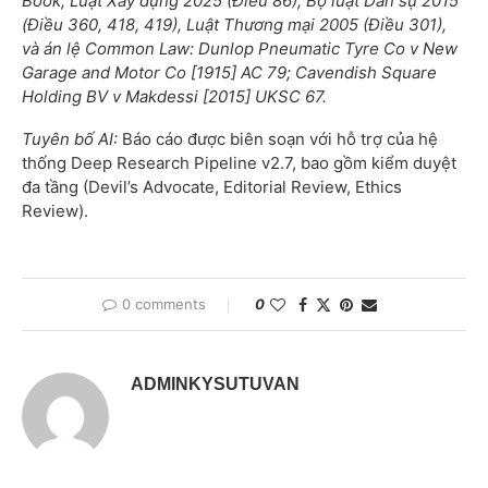
Book, Luật Xây dựng 2025 (Điều 86), Bộ luật Dân sự 2015
(Điều 360, 418, 419), Luật Thương mại 2005 (Điều 301),
và án lệ Common Law: Dunlop Pneumatic Tyre Co v New
Garage and Motor Co [1915] AC 79; Cavendish Square
Holding BV v Makdessi [2015] UKSC 67.
Tuyên bố AI:
Báo cáo được biên soạn với hỗ trợ của hệ
thống Deep Research Pipeline v2.7, bao gồm kiểm duyệt
đa tầng (Devil’s Advocate, Editorial Review, Ethics
Review).
0 comments
0
ADMINKYSUTUVAN