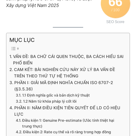
66
Xây dựng Việt Nam 2025
/ 100
SEO Score
MỤC LỤC
VẤN ĐỀ: BA CHỮ CÁI QUEN THUỘC, BA CÁCH HIỂU SAI
PHỔ BIẾN
CAM KẾT: BÀI NGHIÊN CỨU NÀY XỬ LÝ BA VẤN ĐỀ
TRÊN THEO THỨ TỰ HỆ THỐNG
PHẦN I: GIẢI MÃ ĐỊNH NGHĨA CHUẨN ISO 6707-2
(§3.5.36)
1.1 Định nghĩa gốc và bản dịch kỹ thuật
1.2 Năm từ khóa pháp lý cốt lõi
PHẦN II: NĂM ĐIỀU KIỆN TIÊN QUYẾT ĐỂ LD CÓ HIỆU
LỰC
Điều kiện 1: Genuine Pre-estimate (Ước tính thiệt hại
trung thực)
Điều kiện 2: Rate cụ thể và rõ ràng trong hợp đồng