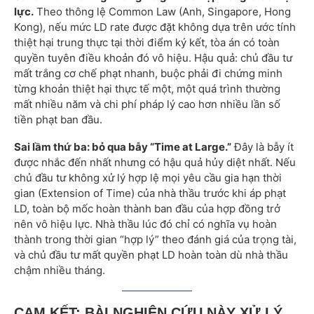
lực.
Theo thông lệ Common Law (Anh, Singapore, Hong
Kong), nếu mức LD rate được đặt không dựa trên ước tính
thiệt hại trung thực tại thời điểm ký kết, tòa án có toàn
quyền tuyên điều khoản đó vô hiệu. Hậu quả: chủ đầu tư
mất trắng cơ chế phạt nhanh, buộc phải đi chứng minh
từng khoản thiệt hại thực tế một, một quá trình thường
mất nhiều năm và chi phí pháp lý cao hơn nhiều lần số
tiền phạt ban đầu.
Sai lầm thứ ba: bỏ qua bẫy “Time at Large.”
Đây là bẫy ít
được nhắc đến nhất nhưng có hậu quả hủy diệt nhất. Nếu
chủ đầu tư không xử lý hợp lệ mọi yêu cầu gia hạn thời
gian (Extension of Time) của nhà thầu trước khi áp phạt
LD, toàn bộ mốc hoàn thành ban đầu của hợp đồng trở
nên vô hiệu lực. Nhà thầu lúc đó chỉ có nghĩa vụ hoàn
thành trong thời gian “hợp lý” theo đánh giá của trọng tài,
và chủ đầu tư mất quyền phạt LD hoàn toàn dù nhà thầu
chậm nhiều tháng.
CAM KẾT: BÀI NGHIÊN CỨU NÀY XỬ LÝ