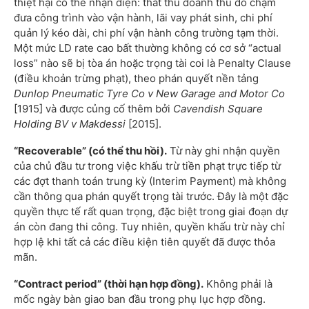
thiệt hại có thể nhận diện: thất thu doanh thu do chậm
đưa công trình vào vận hành, lãi vay phát sinh, chi phí
quản lý kéo dài, chi phí vận hành công trường tạm thời.
Một mức LD rate cao bất thường không có cơ sở “actual
loss” nào sẽ bị tòa án hoặc trọng tài coi là Penalty Clause
(điều khoản trừng phạt), theo phán quyết nền tảng
Dunlop Pneumatic Tyre Co v New Garage and Motor Co
[1915] và được củng cố thêm bởi
Cavendish Square
Holding BV v Makdessi
[2015].
“Recoverable” (có thể thu hồi).
Từ này ghi nhận quyền
của chủ đầu tư trong việc khấu trừ tiền phạt trực tiếp từ
các đợt thanh toán trung kỳ (Interim Payment) mà không
cần thông qua phán quyết trọng tài trước. Đây là một đặc
quyền thực tế rất quan trọng, đặc biệt trong giai đoạn dự
án còn đang thi công. Tuy nhiên, quyền khấu trừ này chỉ
hợp lệ khi tất cả các điều kiện tiên quyết đã được thỏa
mãn.
“Contract period” (thời hạn hợp đồng).
Không phải là
mốc ngày bàn giao ban đầu trong phụ lục hợp đồng.