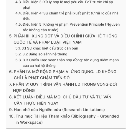
Điều kiện 3: Xử lý hợp lệ mọi yêu cầu EoT trước khi áp
phạt
Điều kiện 4: Sự chậm trễ phải xuất phát từ rủi ro của nhà
thầu
Điều kiện 5: Không vi phạm Prevention Principle (Nguyên
tắc không cản trước)
PHẦN III: XUNG ĐỘT VÀ ĐIỀU CHỈNH GIỮA HỆ THỐNG
QUỐC TẾ VÀ PHÁP LUẬT VIỆT NAM
3.1 Sự khác biệt cấu trúc căn bản
3.2 Bảng so sánh hệ thống
3.3 Chiến lược soạn thảo hợp đồng: tận dụng điểm mạnh
của cả hai hệ thống
PHẦN IV: MỞ RỘNG PHẠM VI ỨNG DỤNG. LD KHÔNG
CHỈ LÀ PHẠT CHẬM TIẾN ĐỘ
PHẦN V: QUY TRÌNH VẬN HÀNH LD TRONG VÒNG ĐỜI
HỢP ĐỒNG
KẾT LUẬN: ĐIỀU MÀ MỌI CHỦ ĐẦU TƯ VÀ TƯ VẤN
CẦN THỰC HIỆN NGAY
Hạn chế của Nghiên cứu (Research Limitations)
Thư mục Tài liệu Tham khảo (Bibliography – Grounded
in Workspace)