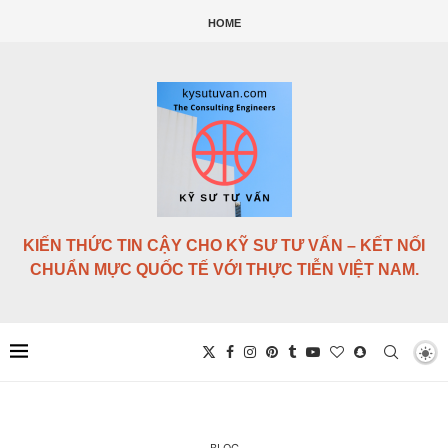
HOME
KIẾN THỨC TIN CẬY CHO KỸ SƯ TƯ VẤN – KẾT NỐI
CHUẨN MỰC QUỐC TẾ VỚI THỰC TIỄN VIỆT NAM.