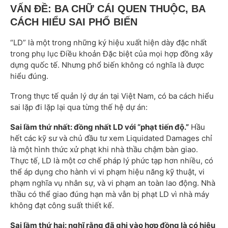
VẤN ĐỀ: BA CHỮ CÁI QUEN THUỘC, BA
CÁCH HIỂU SAI PHỔ BIẾN
“LD” là một trong những ký hiệu xuất hiện dày đặc nhất
trong phụ lục Điều khoản Đặc biệt của mọi hợp đồng xây
dựng quốc tế. Nhưng phổ biến không có nghĩa là được
hiểu đúng.
Trong thực tế quản lý dự án tại Việt Nam, có ba cách hiểu
sai lặp đi lặp lại qua từng thế hệ dự án:
Sai lầm thứ nhất: đồng nhất LD với “phạt tiến độ.”
Hầu
hết các kỹ sư và chủ đầu tư xem Liquidated Damages chỉ
là một hình thức xử phạt khi nhà thầu chậm bàn giao.
Thực tế, LD là một cơ chế pháp lý phức tạp hơn nhiều, có
thể áp dụng cho hành vi vi phạm hiệu năng kỹ thuật, vi
phạm nghĩa vụ nhân sự, và vi phạm an toàn lao động. Nhà
thầu có thể giao đúng hạn mà vẫn bị phạt LD vì nhà máy
không đạt công suất thiết kế.
Sai lầm thứ hai: nghĩ rằng đã ghi vào hợp đồng là có hiệu