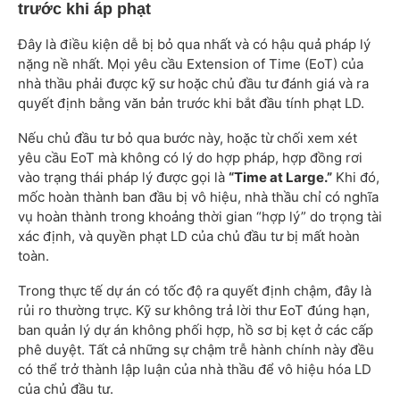
trước khi áp phạt
Đây là điều kiện dễ bị bỏ qua nhất và có hậu quả pháp lý
nặng nề nhất. Mọi yêu cầu Extension of Time (EoT) của
nhà thầu phải được kỹ sư hoặc chủ đầu tư đánh giá và ra
quyết định bằng văn bản trước khi bắt đầu tính phạt LD.
Nếu chủ đầu tư bỏ qua bước này, hoặc từ chối xem xét
yêu cầu EoT mà không có lý do hợp pháp, hợp đồng rơi
vào trạng thái pháp lý được gọi là
“Time at Large.”
Khi đó,
mốc hoàn thành ban đầu bị vô hiệu, nhà thầu chỉ có nghĩa
vụ hoàn thành trong khoảng thời gian “hợp lý” do trọng tài
xác định, và quyền phạt LD của chủ đầu tư bị mất hoàn
toàn.
Trong thực tế dự án có tốc độ ra quyết định chậm, đây là
rủi ro thường trực. Kỹ sư không trả lời thư EoT đúng hạn,
ban quản lý dự án không phối hợp, hồ sơ bị kẹt ở các cấp
phê duyệt. Tất cả những sự chậm trễ hành chính này đều
có thể trở thành lập luận của nhà thầu để vô hiệu hóa LD
của chủ đầu tư.