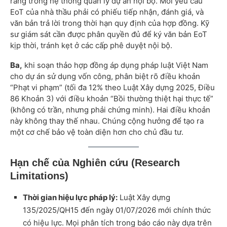
ràng trong hệ thống quản lý dự án nội bộ. Mỗi yêu cầu
EoT của nhà thầu phải có phiếu tiếp nhận, đánh giá, và
văn bản trả lời trong thời hạn quy định của hợp đồng. Kỹ
sư giám sát cần được phân quyền đủ để ký văn bản EoT
kịp thời, tránh kẹt ở các cấp phê duyệt nội bộ.
Ba,
khi soạn thảo hợp đồng áp dụng pháp luật Việt Nam
cho dự án sử dụng vốn công, phân biệt rõ điều khoản
“Phạt vi phạm” (tối đa 12% theo Luật Xây dựng 2025, Điều
86 Khoản 3) với điều khoản “Bồi thường thiệt hại thực tế”
(không có trần, nhưng phải chứng minh). Hai điều khoản
này không thay thế nhau. Chúng cộng hưởng để tạo ra
một cơ chế bảo vệ toàn diện hơn cho chủ đầu tư.
Hạn chế của Nghiên cứu (Research
Limitations)
Thời gian hiệu lực pháp lý:
Luật Xây dựng
135/2025/QH15 đến ngày 01/07/2026 mới chính thức
có hiệu lực. Mọi phân tích trong báo cáo này dựa trên