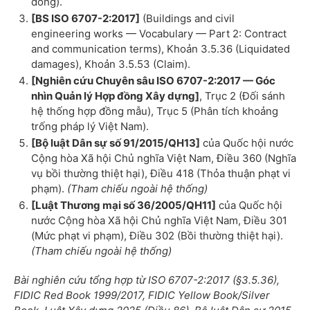
đồng).
[BS ISO 6707-2:2017]
(Buildings and civil
engineering works — Vocabulary — Part 2: Contract
and communication terms), Khoản 3.5.36 (Liquidated
damages), Khoản 3.5.53 (Claim).
[Nghiên cứu Chuyên sâu ISO 6707-2:2017 — Góc
nhìn Quản lý Hợp đồng Xây dựng]
, Trục 2 (Đối sánh
hệ thống hợp đồng mẫu), Trục 5 (Phân tích khoảng
trống pháp lý Việt Nam).
[Bộ luật Dân sự số 91/2015/QH13]
của Quốc hội nước
Cộng hòa Xã hội Chủ nghĩa Việt Nam, Điều 360 (Nghĩa
vụ bồi thường thiệt hại), Điều 418 (Thỏa thuận phạt vi
phạm).
(Tham chiếu ngoài hệ thống)
[Luật Thương mại số 36/2005/QH11]
của Quốc hội
nước Cộng hòa Xã hội Chủ nghĩa Việt Nam, Điều 301
(Mức phạt vi phạm), Điều 302 (Bồi thường thiệt hại).
(Tham chiếu ngoài hệ thống)
Bài nghiên cứu tổng hợp từ ISO 6707-2:2017 (§3.5.36),
FIDIC Red Book 1999/2017, FIDIC Yellow Book/Silver