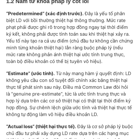
1.2 Năm từ khóa pháp lý cốt lõi
“Predetermined” (xác định trước).
Đây là yếu tố phân
biệt LD với bồi thường thiệt hại thông thường. Mức rate
phạt phải được ghi rõ trong hợp đồng ngay tại thời điểm
ký kết, không phải được tính toán sau khi thiệt hại xảy ra.
Yếu tố này tạo ra cả ưu điểm (chủ đầu tư không cần chứng
minh từng khoản thiệt hại) lẫn ràng buộc pháp lý (nếu
mức rate không phản ánh thiệt hại ước tính trung thực,
toàn bộ điều khoản có thể bị tuyên vô hiệu).
“Estimate” (ước tính).
Từ này mang hàm ý quyết định: LD
không yêu cầu con số tuyệt đối chính xác bằng thiệt hại
thực tế phát sinh sau này. Điều mà Common Law đòi hỏi
là “genuine pre-estimate”, tức là ước tính trung thực và
hợp lý dựa trên các cơ sở thiệt hại có thật tại thời điểm ký
hợp đồng. Sự chênh lệch giữa ước tính và thiệt hại thực tế
không tự động làm vô hiệu điều khoản LD.
“Actual loss” (thiệt hại thực tế).
Đây là cơ sở pháp lý buộc
chủ đầu tư phải xây dựng LD rate dựa trên các hạng mục