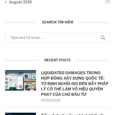
August 2019
(7)
SEARCH/ TÌM KIẾM
RECENT POSTS
LIQUIDATED DAMAGES TRONG
HỢP ĐỒNG XÂY DỰNG QUỐC TẾ:
TỪ ĐỊNH NGHĨA ISO ĐẾN BẪY PHÁP
LÝ CÓ THỂ LÀM VÔ HIỆU QUYỀN
PHẠT CỦA CHỦ ĐẦU TƯ
05/06/2026