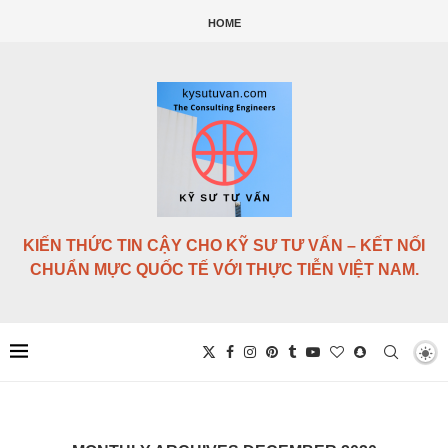
HOME
KIẾN THỨC TIN CẬY CHO KỸ SƯ TƯ VẤN – KẾT NỐI
CHUẨN MỰC QUỐC TẾ VỚI THỰC TIỄN VIỆT NAM.