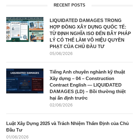
RECENT POSTS
LIQUIDATED DAMAGES TRONG
HỢP ĐỒNG XÂY DỰNG QUỐC TẾ:
TỪ ĐỊNH NGHĨA ISO ĐẾN BẪY PHÁP
LÝ CÓ THỂ LÀM VÔ HIỆU QUYỀN
PHẠT CỦA CHỦ ĐẦU TƯ
05/06/2026
Tiếng Anh chuyên nghành kỹ thuật
Xây dựng – 04 – Construction
Contract English — LIQUIDATED
DAMAGES (LD) – Bồi thường thiệt
hại ấn định trước
02/06/2026
Luật Xây Dựng 2025 và Trách Nhiệm Thẩm Định của Chủ
Đầu Tư
01/06/2026