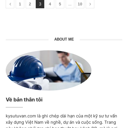
3
…
1
2
4
5
10
ABOUT ME
Về bản thân tôi
kysutuvan.com là ghi chép dài hạn của một kỹ sư tư vấn
xây dựng Việt Nam về nghề, dự án và cuộc sống. Trang