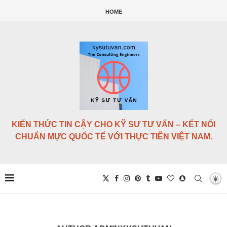
HOME
KIẾN THỨC TIN CẬY CHO KỸ SƯ TƯ VẤN – KẾT NỐI
CHUẨN MỰC QUỐC TẾ VỚI THỰC TIỄN VIỆT NAM.