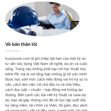
Về bản thân tôi
kysutuvan.com là ghi chép dài hạn của một kỹ sư
tư vấn xây dựng Việt Nam về nghề, dự án và cuộc
sống. Trang này không phải tạp chí học thuật hay
kênh PR, mà là nơi tổng hợp những gì tôi ước mình
được học sớm hơn: cách hiểu đúng vai trò kỹ sư tư
vấn, cách làm việc với chủ đầu tư và nhà thầu,
cách đọc luật – chuẩn – hợp đồng mà không lạc
đường. Bên cạnh các bài viết kỹ thuật và case dự
án, bạn sẽ gặp những chủ đề về học tập suốt đời,
kỹ năng mềm, tài chính cá nhân, tối giản, đọc sách
và ngoại ngữ – tất cả đều xoay quanh một câu hỏi: