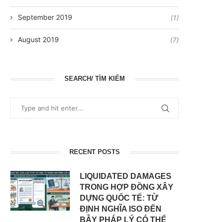
September 2019
(1)
August 2019
(7)
SEARCH/ TÌM KIẾM
RECENT POSTS
LIQUIDATED DAMAGES
TRONG HỢP ĐỒNG XÂY
DỰNG QUỐC TẾ: TỪ
ĐỊNH NGHĨA ISO ĐẾN
BẪY PHÁP LÝ CÓ THỂ