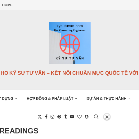
Y DỰNG QUỐC...
HOME
NG...
G...
...
.
NSULTANTS),...
.
CHO KỸ SƯ TƯ VẤN – KẾT NỐI CHUẨN MỰC QUỐC TẾ VỚI 
Y DỰNG
HỢP ĐỒNG & PHÁP LUẬT
DỰ ÁN & THỰC HÀNH
READINGS