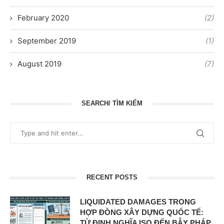
February 2020
(2)
September 2019
(1)
August 2019
(7)
SEARCH/ TÌM KIẾM
RECENT POSTS
LIQUIDATED DAMAGES TRONG
HỢP ĐỒNG XÂY DỰNG QUỐC TẾ:
TỪ ĐỊNH NGHĨA ISO ĐẾN BẪY PHÁP