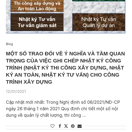
Blog
MỘT SỐ TRAO ĐỔI VỀ Ý NGHĨA VÀ TẦM QUAN
TRỌNG CỦA VIỆC GHI CHÉP NHẬT KÝ CÔNG
TRÌNH (NHẬT KÝ THI CÔNG XÂY DỰNG, NHẬT
KÝ AN TOÀN, NHẬT KÝ TƯ VẤN) CHO CÔNG
TRÌNH XÂY DỰNG
12/01/2021
Cập nhật mới nhất: Trong Nghị định số 06/2021/NĐ-CP
ngày 26 tháng 1 năm 2021 Quy định chi tiết một số nội
dung về quản lý chất lượng, thi công …