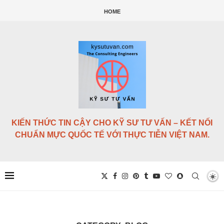
HOME
KIẾN THỨC TIN CẬY CHO KỸ SƯ TƯ VẤN – KẾT NỐI
CHUẨN MỰC QUỐC TẾ VỚI THỰC TIỄN VIỆT NAM.