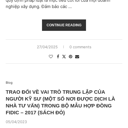
quy định pháp luật là mục tiêu cốt lõi của mọi doanh
nghiệp xây dựng. Đảm bảo các …
CONTINUE READING
27/04/2025
0 comments
Blog
TRAO ĐỔI VỀ VAI TRÒ TRUNG LẬP CỦA
NGƯỜI KỸ SƯ (MỘT SỐ NƠI ĐƯỢC DỊCH LÀ
NHÀ TƯ VẤN) TRONG BỘ MẪU HỢP ĐỒNG
FIDIC – 2017 (SÁCH ĐỎ)
05/04/2023