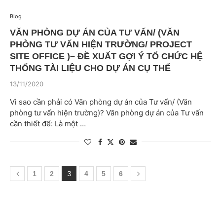
Blog
VĂN PHÒNG DỰ ÁN CỦA TƯ VẤN/ (VĂN
PHÒNG TƯ VẤN HIỆN TRƯỜNG/ PROJECT
SITE OFFICE )– ĐỀ XUẤT GỢI Ý TỔ CHỨC HỆ
THỐNG TÀI LIỆU CHO DỰ ÁN CỤ THỂ
13/11/2020
Vì sao cần phải có Văn phòng dự án của Tư vấn/ (Văn
phòng tư vấn hiện trường)? Văn phòng dự án của Tư vấn
cần thiết để: Là một …
3
1
2
4
5
6