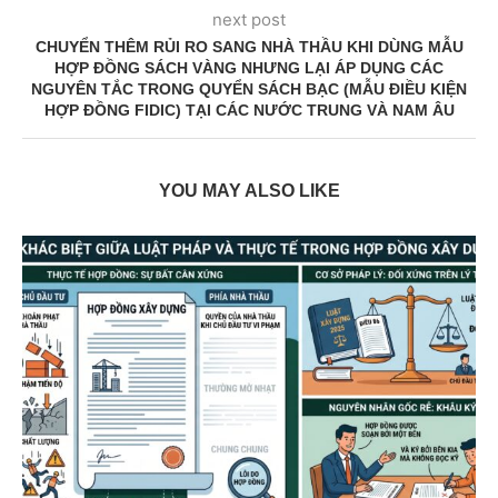
next post
CHUYỂN THÊM RỦI RO SANG NHÀ THẦU KHI DÙNG MẪU
HỢP ĐỒNG SÁCH VÀNG NHƯNG LẠI ÁP DỤNG CÁC
NGUYÊN TẮC TRONG QUYỂN SÁCH BẠC (MẪU ĐIỀU KIỆN
HỢP ĐỒNG FIDIC) TẠI CÁC NƯỚC TRUNG VÀ NAM ÂU
YOU MAY ALSO LIKE