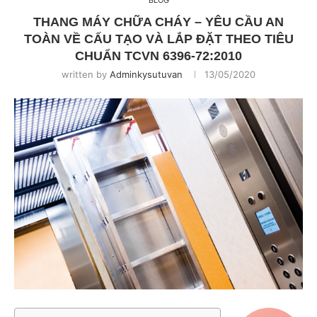
BLOG
THANG MÁY CHỮA CHÁY – YÊU CẦU AN
TOÀN VỀ CẤU TẠO VÀ LẮP ĐẶT THEO TIÊU
CHUẨN TCVN 6396-72:2010
written by
Adminkysutuvan
13/05/2020