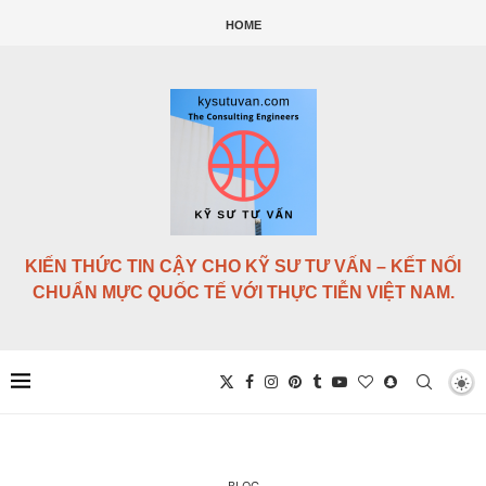
HOME
KIẾN THỨC TIN CẬY CHO KỸ SƯ TƯ VẤN – KẾT NỐI
CHUẨN MỰC QUỐC TẾ VỚI THỰC TIỄN VIỆT NAM.