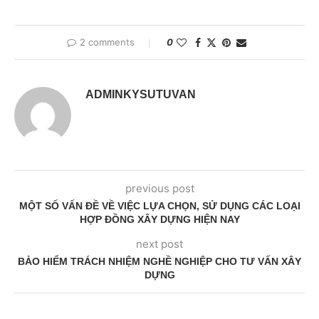
2 comments
0
ADMINKYSUTUVAN
previous post
MỘT SỐ VẤN ĐỀ VỀ VIỆC LỰA CHỌN, SỬ DỤNG CÁC LOẠI
HỢP ĐỒNG XÂY DỰNG HIỆN NAY
next post
BẢO HIỂM TRÁCH NHIỆM NGHỀ NGHIỆP CHO TƯ VẤN XÂY
DỰNG