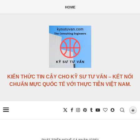
HOME
KIẾN THỨC TIN CẬY CHO KỸ SƯ TƯ VẤN – KẾT NỐI
CHUẨN MỰC QUỐC TẾ VỚI THỰC TIỄN VIỆT NAM.