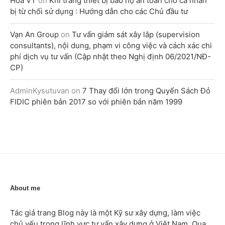
Hòa VT
on
Khi trang thiết bị bảo hộ an toàn cho cá nhân
bị từ chối sử dụng : Hướng dẫn cho các Chủ đầu tư
Vạn An Group
on
Tư vấn giám sát xây lắp (supervision
consultants), nội dung, phạm vi công việc và cách xác chi
phí dịch vụ tư vấn (Cập nhật theo Nghị định 06/2021/NĐ-
CP)
AdminKysutuvan
on
7 Thay đổi lớn trong Quyển Sách Đỏ
FIDIC phiên bản 2017 so với phiên bản năm 1999
About me
Tác giả trang Blog này là một Kỹ sư xây dựng, làm việc
chủ yếu trong lĩnh vực tư vấn xây dựng ở Việt Nam. Qua