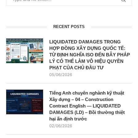
RECENT POSTS
LIQUIDATED DAMAGES TRONG
HỢP ĐỒNG XÂY DỰNG QUỐC TẾ:
TỪ ĐỊNH NGHĨA ISO ĐẾN BẪY PHÁP
LÝ CÓ THỂ LÀM VÔ HIỆU QUYỀN
PHẠT CỦA CHỦ ĐẦU TƯ
05/06/2026
Tiếng Anh chuyên nghành kỹ thuật
Xây dựng – 04 – Construction
Contract English — LIQUIDATED
DAMAGES (LD) – Bồi thường thiệt
hại ấn định trước
02/06/2026